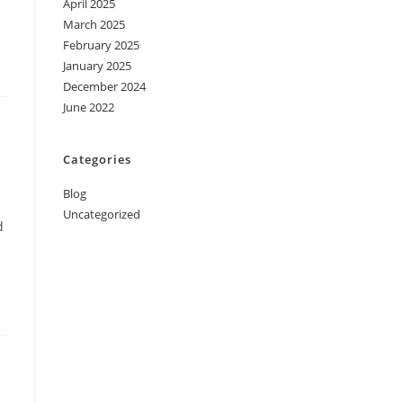
April 2025
March 2025
February 2025
January 2025
December 2024
June 2022
Categories
Blog
Uncategorized
d