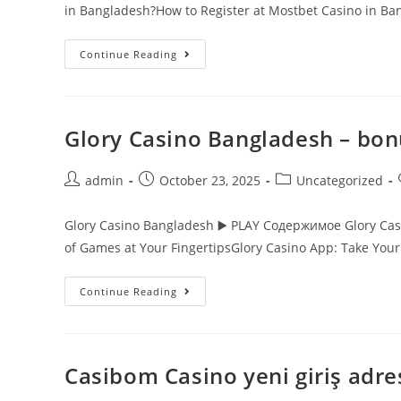
in Bangladesh?How to Register at Mostbet Casino in B
Continue Reading
Glory Casino Bangladesh – bon
admin
October 23, 2025
Uncategorized
Glory Casino Bangladesh ▶️ PLAY Содержимое Glory Casi
of Games at Your FingertipsGlory Casino App: Take Yo
Continue Reading
Casibom Casino yeni giriş adre