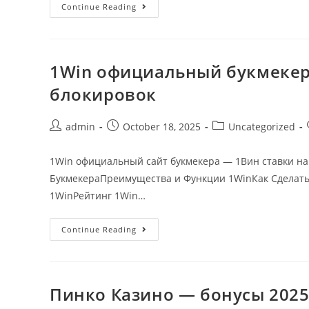
Continue Reading
1Win официальный букмекер
блокировок
admin
October 18, 2025
Uncategorized
1Win официальный сайт букмекера — 1Вин ставки н
БукмекераПреимущества и Функции 1WinКак Сделать 
1WinРейтинг 1Win…
Continue Reading
Пинко Казино — бонусы 202