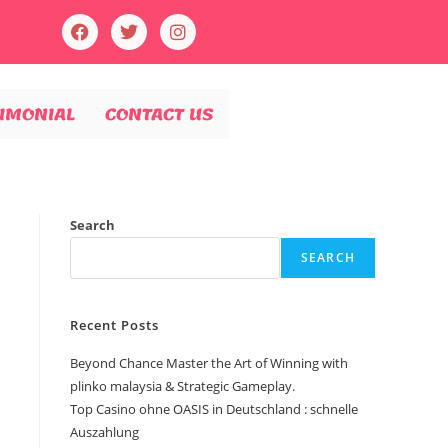
IMONIAL
CONTACT US
Search
SEARCH
Recent Posts
Beyond Chance Master the Art of Winning with
plinko malaysia & Strategic Gameplay.
Top Casino ohne OASIS in Deutschland : schnelle
Auszahlung