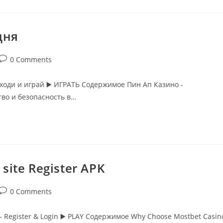
дня
0 Comments
ходи и играй ▶️ ИГРАТЬ Содержимое Пин Ап Казино -
во и безопасность в…
site Register APK
0 Comments
 — Register & Login ▶️ PLAY Содержимое Why Choose Mostbet Casin