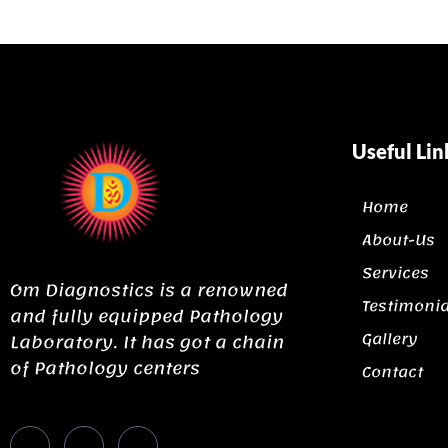
Useful Lin
Home
About-Us
Services
Om Diagnostics is a renowned
Testimonia
and fully equipped Pathology
Gallery
Laboratory. It has got a chain
of Pathology centers
Contact