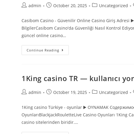
admin
October 20, 2025
Uncategorized
Casibom Casino - Güvenilir Online Casino Giriş Adre
BilgilerCasibom Casino'da Güvenliği Nasıl Kontrol Ed
güncel online casino…
Continue Reading
1King casino TR — kullanıcı yo
admin
October 19, 2025
Uncategorized
1King casino Türkiye - oyunlar ▶️ OYNAMAK Содержимое
OyunlarıBlackjackRouletteLive Casino Oyunları 1King Ca
casino sitelerinden biridir.…