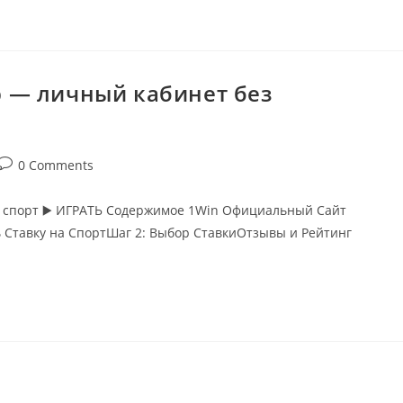
 — личный кабинет без
0 Comments
а спорт ▶️ ИГРАТЬ Содержимое 1Win Официальный Сайт
Ставку на СпортШаг 2: Выбор СтавкиОтзывы и Рейтинг
5