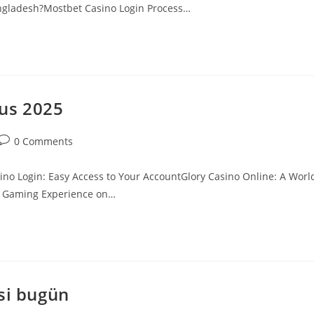
angladesh?Mostbet Casino Login Process…
us 2025
0 Comments
no Login: Easy Access to Your AccountGlory Casino Online: A Worl
ur Gaming Experience on…
si bugün