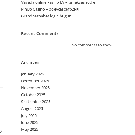
Vavada online kazino LV – izmaksas šodien
PinUp Casino – бонусы сегодня
Grandpashabet login bugün
Recent Comments
No comments to show.
Archives
January 2026
December 2025
November 2025
October 2025
September 2025
August 2025
July 2025
June 2025
May 2025
o