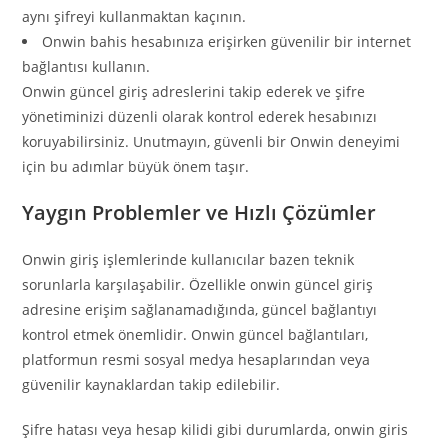
aynı şifreyi kullanmaktan kaçının.
Onwin bahis hesabınıza erişirken güvenilir bir internet
bağlantısı kullanın.
Onwin güncel giriş adreslerini takip ederek ve şifre
yönetiminizi düzenli olarak kontrol ederek hesabınızı
koruyabilirsiniz. Unutmayın, güvenli bir Onwin deneyimi
için bu adımlar büyük önem taşır.
Yaygın Problemler ve Hızlı Çözümler
Onwin giriş işlemlerinde kullanıcılar bazen teknik
sorunlarla karşılaşabilir. Özellikle onwin güncel giriş
adresine erişim sağlanamadığında, güncel bağlantıyı
kontrol etmek önemlidir. Onwin güncel bağlantıları,
platformun resmi sosyal medya hesaplarından veya
güvenilir kaynaklardan takip edilebilir.
Şifre hatası veya hesap kilidi gibi durumlarda, onwin giris