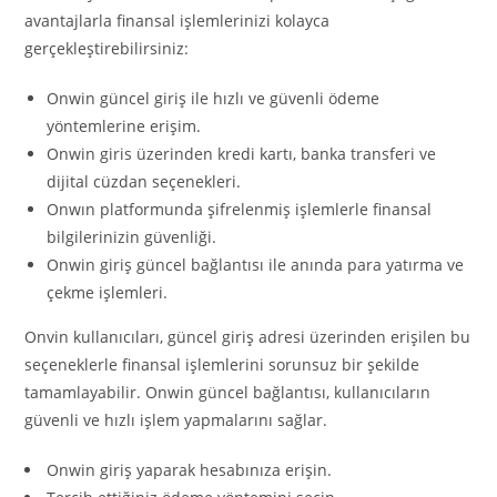
avantajlarla finansal işlemlerinizi kolayca
gerçekleştirebilirsiniz:
Onwin güncel giriş ile hızlı ve güvenli ödeme
yöntemlerine erişim.
Onwin giris üzerinden kredi kartı, banka transferi ve
dijital cüzdan seçenekleri.
Onwın platformunda şifrelenmiş işlemlerle finansal
bilgilerinizin güvenliği.
Onwin giriş güncel bağlantısı ile anında para yatırma ve
çekme işlemleri.
Onvin kullanıcıları, güncel giriş adresi üzerinden erişilen bu
seçeneklerle finansal işlemlerini sorunsuz bir şekilde
tamamlayabilir. Onwin güncel bağlantısı, kullanıcıların
güvenli ve hızlı işlem yapmalarını sağlar.
Onwin giriş yaparak hesabınıza erişin.