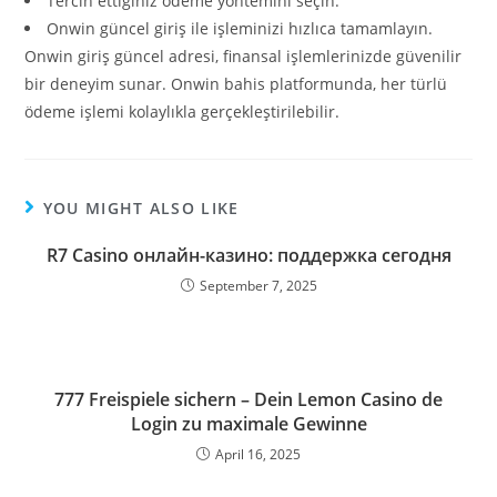
Tercih ettiğiniz ödeme yöntemini seçin.
Onwin güncel giriş ile işleminizi hızlıca tamamlayın.
Onwin giriş güncel adresi, finansal işlemlerinizde güvenilir
bir deneyim sunar. Onwin bahis platformunda, her türlü
ödeme işlemi kolaylıkla gerçekleştirilebilir.
YOU MIGHT ALSO LIKE
R7 Casino онлайн-казино: поддержка сегодня
September 7, 2025
777 Freispiele sichern – Dein Lemon Casino de
Login zu maximale Gewinne
April 16, 2025