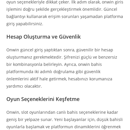
oyun seçenekleriyle dikkat çeker. İlk adım olarak, onwin giris
işlemini doğru şekilde gerçekleştirmek önemlidir. Güncel
bağlantıyı kullanarak erişim sorunları yaşamadan platforma
giriş yapabilirsiniz.
Hesap Oluşturma ve Güvenlik
Onwin güncel giriş yaptıktan sonra, güvenilir bir hesap
oluşturmanız gerekmektedir. Şifrenizi güçlü ve benzersiz
bir kombinasyonla belirleyin. Ayrıca, onwin bahis
platformunda iki adımlı doğrulama gibi güvenlik
önlemlerini aktif hale getirmek, hesabınızı korumanıza
yardımcı olacaktır.
Oyun Seçeneklerini Keşfetme
Onwin, slot oyunlarından canlı bahis seçeneklerine kadar
geniş bir yelpaze sunar. Yeni başlayanlar için, düşük bahisli
oyunlarla başlamak ve platformun dinamiklerini öğrenmek