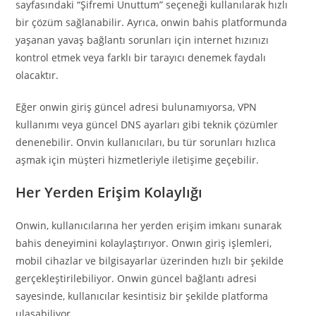
sayfasındaki “Şifremi Unuttum” seçeneği kullanılarak hızlı
bir çözüm sağlanabilir. Ayrıca, onwin bahis platformunda
yaşanan yavaş bağlantı sorunları için internet hızınızı
kontrol etmek veya farklı bir tarayıcı denemek faydalı
olacaktır.
Eğer onwin giriş güncel adresi bulunamıyorsa, VPN
kullanımı veya güncel DNS ayarları gibi teknik çözümler
denenebilir. Onvin kullanıcıları, bu tür sorunları hızlıca
aşmak için müşteri hizmetleriyle iletişime geçebilir.
Her Yerden Erişim Kolaylığı
Onwin, kullanıcılarına her yerden erişim imkanı sunarak
bahis deneyimini kolaylaştırıyor. Onwın giriş işlemleri,
mobil cihazlar ve bilgisayarlar üzerinden hızlı bir şekilde
gerçekleştirilebiliyor. Onwin güncel bağlantı adresi
sayesinde, kullanıcılar kesintisiz bir şekilde platforma
ulaşabiliyor.