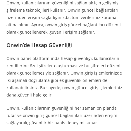
Onwin, kullanıcılarının güvenliğini sağlamak için gelişmiş
şifreleme teknolojileri kullanır. Onwin güncel bağlantıları
üzerinden erişim sağladığınızda, tüm verileriniz koruma
altına alınır. Ayrıca, onwin giriş güncel bağlantıları düzenli
olarak güncellenerek, güvenli erişim sağlanır.
Onwin’de Hesap Güvenliği
Onwin bahis platformunda hesap güvenliği, kullanıcıların
kendilerine özel şifreler oluşturması ve bu şifreleri düzenli
olarak güncellemesiyle sağlanır. Onwin giriş işlemlerinizde
iki aşamalı doğrulama gibi ek güvenlik önlemleri de
kullanabilirsiniz. Bu sayede, onwin güncel giriş işlemleriniz
daha güvenli hale gelir.
Onwin, kullanıcılarının güvenliğini her zaman ön planda
tutar ve onwin giriş güncel bağlantıları üzerinden erişim
sağlayarak, güvenilir bir bahis deneyimi sunar.